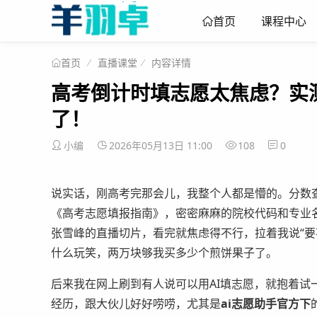
课程中心
首页
直播课堂
内容详情
首页
高考倒计时填志愿太焦虑？实
了！
小编
2026年05月13日 11:00
108
0
说实话，刚高考完那会儿，我整个人都是懵的。分数
《高考志愿填报指南》，密密麻麻的院校代码和专业
张雪峰的直播切片，看完就焦虑得不行，拉着我说“要
什么玩笑，两万块够我买多少个煎饼果子了。
后来我在网上刷到有人说可以用AI填志愿，就抱着试
经历，跟大伙儿好好唠唠，尤其是
ai志愿助手官方下