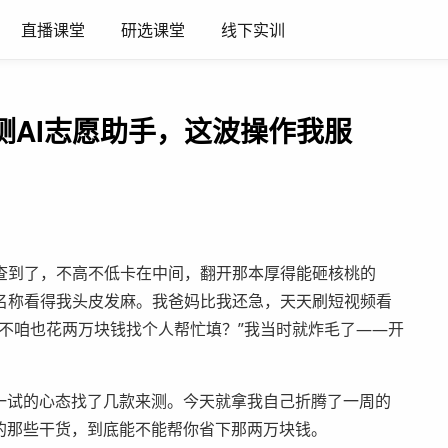
直播课堂
研选课堂
线下实训
测AI志愿助手，这波操作我服
查到了，不高不低卡在中间，翻开那本厚得能砸核桃的
名称看得我头皮发麻。我爸妈比我还急，天天刷短视频看
不咱也花两万块钱找个人帮忙填？”我当时就炸毛了——开
一试的心态找了几款来测。今天就拿我自己折腾了一周的
的那些干货，到底能不能帮你省下那两万块钱。